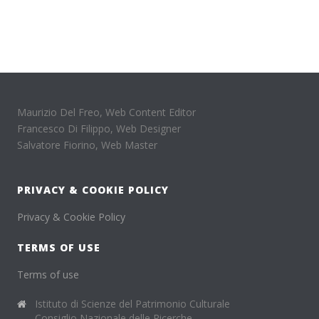
Maurizio Del Freo, Web Content Editor
Francesco Di Filippo, Web Designer
Salvatore Fiorino, Web Master
PRIVACY & COOKIE POLICY
Privacy & Cookie Policy
TERMS OF USE
Terms of use
Istituto di Scienze del Patrimonio Culturale
Consiglio Nazionale delle Ricerche