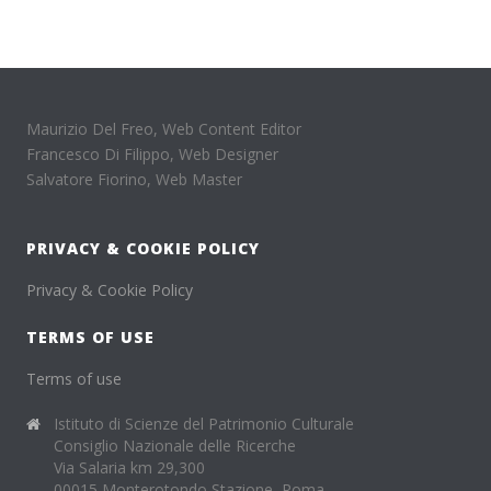
Maurizio Del Freo, Web Content Editor
Francesco Di Filippo, Web Designer
Salvatore Fiorino, Web Master
PRIVACY & COOKIE POLICY
Privacy & Cookie Policy
TERMS OF USE
Terms of use
Istituto di Scienze del Patrimonio Culturale
Consiglio Nazionale delle Ricerche
Via Salaria km 29,300
00015 Monterotondo Stazione, Roma