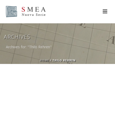
ARCHIVES
Archives for: "Thilo Rehren"
HOME
/
THILO REHREN